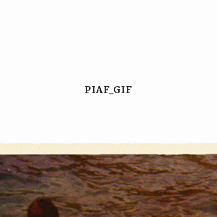
Ansgar Reul
Ansgar Reul
PIAF_GIF